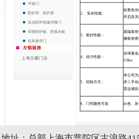
平移门
桔黄色光
防护帘、防护屏
2、 安全性能:
开启及关
自动防护快速升降门
焊接防护板、防弧光板
底端装有
3、密封性能：
侧装有密
抗风卷帘门
全球著名品
4、动力性能：
上海京鹏门业
3.0kw
本公司为
5、控制方式：
求:1.手
雷达感应
6、门帘颜色可选
白色、灰
地址：总部上海市普陀区古浪路415