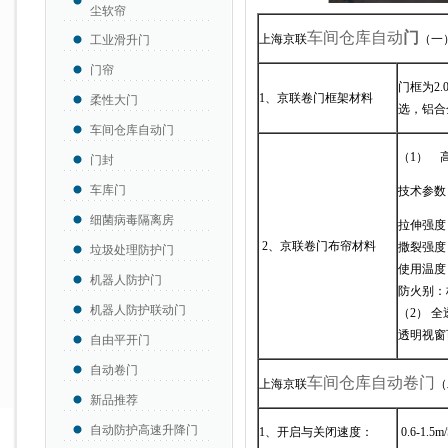
尘软帘
车间仓库自动
门
上海京联
（一
工业滑升门
门帘
门框为2
1、京联卷门框架材料
柔性大门
选，铝合
车间仓库自动门
（1） 高
门封
车库门
技术参数
细菌病毒隔离房
拉伸强度（经
2、京联卷门布帘材料
撒裂强度（
垃圾处理防护门
使用温度：
机器人防护门
防火别：标
机器人防护联动门
（2） 全
透明视窗
自由平开门
自动卷门
车间仓库
自动卷门
上海京联
（
新品推荐
自动防护高速升降门
1、开启与关闭速度：
0.6-1