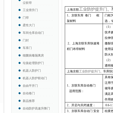
尘软帘
工业防护提升门
、
上海京联
工业滑升门
1
、京联车库 卷门 框
门框
门帘
架材料
选，
柔性大门
（
1
）
技术
车间仓库自动门
拉伸
门封
2
、上海京联车库快速堆
撒裂
车库门
积门布帘材料
使用
防火
细菌病毒隔离房
（
2
）
垃圾处理防护门
透明
机器人防护门
上海京联
工业防护提升门
、
车库快
具有
机器人防护联动门
泛用
1
、京联车库自动卷门
自由平开门
储等
适用范围：
自动卷门
满足
作用
新品推荐
2
、开启与关闭速度：
0.6
自动防护高速升降门
3
、京联车库自动门 安全
桔黄