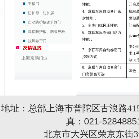
平移门
性能
:
开启
4
、京联车库自动卷门密
底端
防护帘、防护屏
封性能：
两侧
自动防护快速升降门
5
、车库门抗风压性能
门帘
焊接防护板、防弧光板
6
、京联车库卷帘门动力
jlk
性能：
抗风卷帘门
本公
7
、京联车库自动卷帘门
求
:1.
控制方式：
上海京鹏门业
制
6.
8
、京联车库自动卷帘门
灰色
门帘颜色可选
地址：总部上海市普陀区古浪路415
021-5284885
真：
北京市大兴区荣京东街3号销售部 