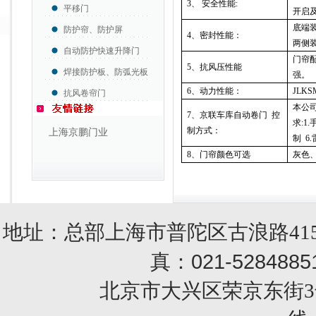
3
、 安全性能
:
平移门
开启
底端
防护帘、防护屏
4
、密封性能：
两侧
自动防护快速升降门
门帘
5
、抗风压性能
焊接防护板、防弧光板
强。
6
、动力性能：
JLK
抗风卷帘门
本公
7
、京联车库自动卷门 控
求
:1.
制方式：
上海京鹏门业
制
6.
8
、门帘颜色可选
灰色
地址：总部上海市普陀区古浪路415
021-5284885
真：
北京市大兴区荣京东街3号销售部 