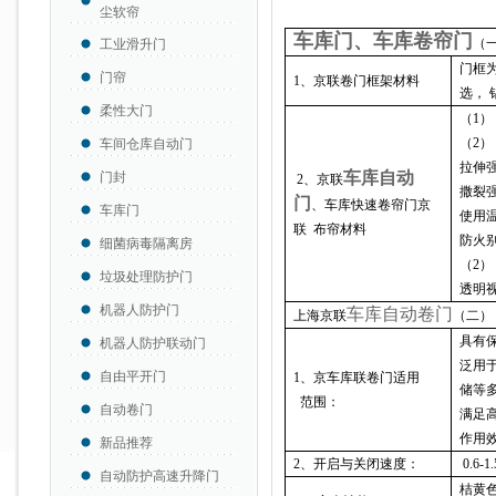
尘软帘
车库门
、
车库卷帘门
（
工业滑升门
门框
门帘
1
、京联卷门框架材料
选，
柔性大门
（1
（2
车间仓库自动门
拉伸
车库自动
门封
2
、京联
撒裂
门
、车库快速卷帘门京
车库门
使用
联 布帘材料
防火
细菌病毒隔离房
（
2
）
垃圾处理防护门
透明
机器人防护门
车库自动卷门
上海京联
（二）
具有
机器人防护联动门
泛用
自由平开门
1
、京车库联卷门适用
储等
范围：
自动卷门
满足
作用
新品推荐
2
、开启与关闭速度：
0.6
自动防护高速升降门
桔黄