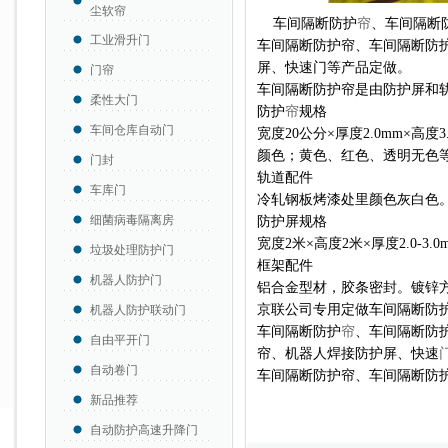
尘软帘
车间隔断防护
帘
、车间隔断
工业滑升门
车间隔断防护帘、车间隔断防
屏、快速门等产品定做。
门帘
车间隔断防护帘是由防护屏和
柔性大门
防护
帘
规格
车间仓库自动门
宽度20公分×厚度2.0mm×
颜色；黄色、红色、透明无色
门封
轨道配件
车库门
冷轧钢板烤漆处里颜色灰白色
细菌病毒隔离房
防护屏规格
宽度2米×高度2米×厚度2.0-
3.
垃圾处理防护门
框架配件
机器人防护门
铝合金型材，胶条密封。镀锌
京联公司专用定做车间隔断防
机器人防护联动门
车间隔断防护
帘
、车间隔断防
自由平开门
帘、
机器人焊接防护屏、快速
自动卷门
车间隔断防护帘、车间隔断防
新品推荐
自动防护高速升降门