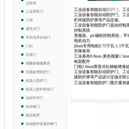
尘软帘
工业设备智能自动
防护门
、工
工业滑升门
工业设备智能自动防护门、工
栏焊接防护屏等产品定做。
门帘
工业设备智能防护门是由控制
柔性大门
控制系统
变频器、plc编程控制系统，
车间仓库自动门
电机动力
jlksm专用电机0.75千瓦-1.5千
门封
升降卷帘
车库门
工业基布0.8mm.黄色视窗1.5
框架配件
细菌病毒隔离房
门框2.0mm厚度冷轧钢板烤漆
工业设备智能自动防护门、工
垃圾处理防护门
接防护屏等产品设计定做京联
机器人防护门
工业设备智能防护
门
图片案例
机器人防护联动门
自由平开门
自动卷门
新品推荐
自动防护高速升降门