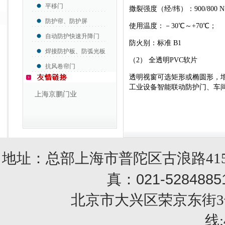
平移门
撒裂强度（经
/
纬）：
900/800 N
防护帘、防护屏
使用温度：－
30
℃～
+70
℃；
自动防护快速升降门
防火别：标准
B1
焊接防护板、防弧光板
（
2
） 全透明
PVC
软片
抗风卷帘门
透明视窗可选矩形或椭圆形，
工业设备智能联动防护门、车
上海京鹏门业
地址：总部上海市普陀区古浪路415
021-5284885
真：
北京市大兴区荣京东街3号销售部 
线: