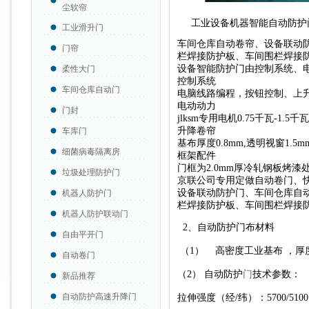
尘软帘
工业设备机器智能自动防护
工业滑升门
车间仓库自动卷帘、设备联动
门帘
栏焊接防护板、车间围栏焊接
设备智能防护门由控制系统、
柔性大门
控制系统
车间仓库自动门
电脑线路编程，按钮控制、上
电动动力
门封
jlksm专用电机0.75千瓦-1.5千
升降卷帘
车库门
基布厚度0.8mm,透明视窗1.
细菌病毒隔离房
框架配件
门框为2.0mm厚冷轧钢板烤漆
垃圾处理防护门
京联公司专用定做自动卷门、
设备联动防护门、车间仓库自
机器人防护门
栏焊接防护板、车间围栏焊接
机器人防护联动门
2、自动防护
门
布材料
自由平开门
（
1
） 高密度工业基布 ，厚
自动卷门
（
2
） 自动防护
门
技术参数：
新品推荐
自动防护高速升降门
拉伸强度（经
/
纬）：
5700/510