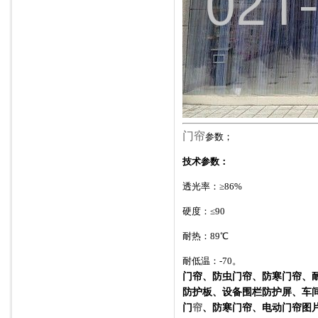
门帘
参数；
技术参数：
透光率：≥
86%
硬度：≤
90
耐热：
89
℃
耐低温：
-70。
门帘、防虫门帘、
防寒门帘、
防护板、设备围栏防护屏、车
门
帘
、防寒门帘、电动门帘图