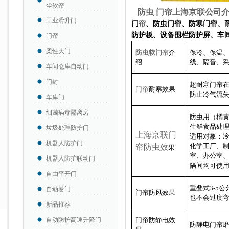
尘软帘
防虫
门帘上海京联公司
工业滑升门
门
帘
、防虫门帘、
防寒门帘、
防护板、设备围栏防护屏、车
门帘
柔性大门
防虫软门
帘
介
保冷、保温
绍
线、隔音、
车间仓库自动门
门封
超耐寒门帘在
门帘
耐寒效果
防止冷气流
车库门
细菌病毒隔离房
防虫用（橘
生鲜食品处
垃圾处理防护门
上海京联门
适用对象：
机器人防护门
化学工厂、
帘防虫效
果
室、办公室
机器人防护联动门
隔间均可使
自由平开门
重叠式3-5
自动卷门
门帘防风效果
也不会过度
新品推荐
自动防护高速升降门
门帘防静电效
防静电门帘