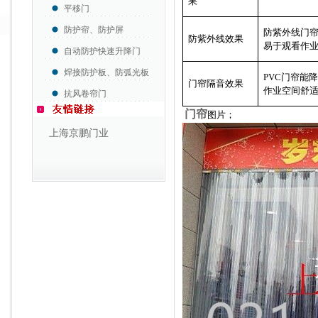
果
平移门
防护帘、防护屏
防紫外线门
防紫外线效果
易于观看作
自动防护快速升降门
焊接防护板、防弧光板
PVC
门帘能
门帘隔音效果
作业空间舒
抗风卷帘门
门帘
图片；
上海京鹏门业