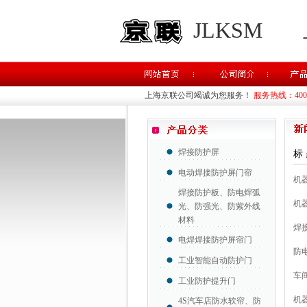
JLKSM
上海京联公司竭诚为您服务！
服务热线：400-8
焊接防护屏
标
电动焊接防护屏门帘
机
焊接防护板、防电焊弧
机
光、防强光、防紫外线
材料
焊
电焊焊接防护屏帘门
防
工业智能自动防护门
车
工业防护提升门
机
4S汽车店防水软帘、防