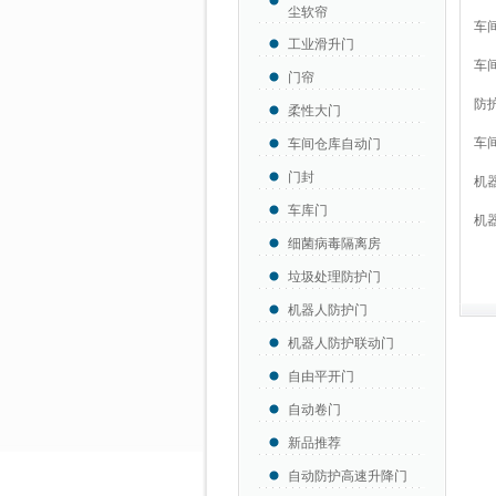
尘软帘
车
工业滑升门
车
门帘
防
柔性大门
车
车间仓库自动门
门封
机
车库门
机
细菌病毒隔离房
垃圾处理防护门
机器人防护门
机器人防护联动门
自由平开门
自动卷门
新品推荐
自动防护高速升降门